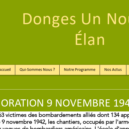
Donges Un No
Élan
Accueil
Qui-Sommes Nous ?
Notre Programme
Nos Actus
RATION 9 NOVEMBRE 19
3 victimes des bombardements alliés dont 134 app
e 9 novembre 1942, les chantiers, occupés par l'ar
x vagues de bombardiers américains. L'école d'app