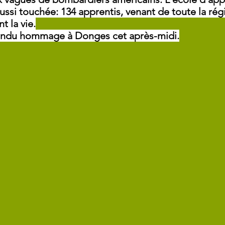
ussi touchée: 134 apprentis, venant de toute la rég
t la vie.
endu hommage à Donges cet après-midi.