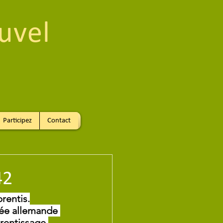
uvel
Participez
Contact
42
rentis.
mée allemande 
rentissage 