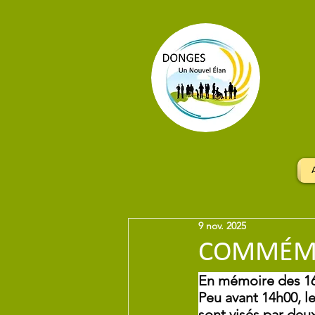
9 nov. 2025
COMMÉMO
En mémoire des 16
Peu avant 14h00, l
sont visés par deu