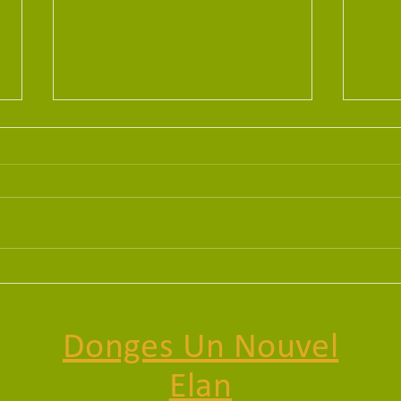
Écho de la Presqu'île du
Artic
27/02/2026
27/0
Donges Un Nouvel
Elan