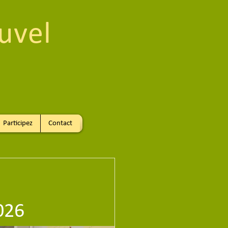
uvel
Participez
Contact
026