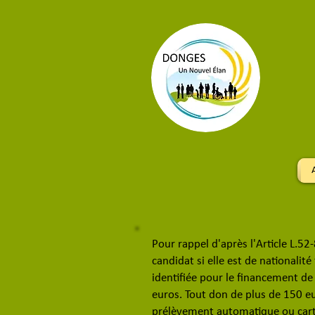
Pour rappel d'après l'Article L.52
candidat si elle est de nationali
identifiée pour le financement d
euros. Tout don de plus de 150 e
prélèvement automatique ou carte