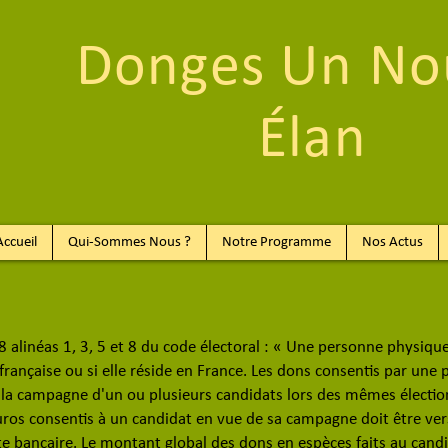
Donges Un No
Élan
Accueil
Qui-Sommes Nous ?
Notre Programme
Nos Actus
-8 alinéas 1, 3, 5 et 8 du code électoral : « Une personne physiq
té française ou si elle réside en France. Les dons consentis par u
e la campagne d'un ou plusieurs candidats lors des mêmes électi
uros consentis à un candidat en vue de sa campagne doit être ver
 bancaire. Le montant global des dons en espèces faits au cand