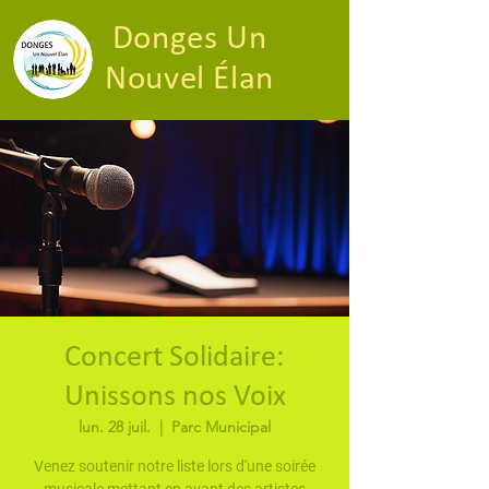
Donges Un
Nouvel Élan
Concert Solidaire:
Unissons nos Voix
lun. 28 juil.
  |  
Parc Municipal
Venez soutenir notre liste lors d'une soirée